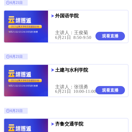
6月21日
外国语学院
主讲人：王俊菊
观看直播
6月21日
8:50-9:50
6月21日
土建与水利学院
主讲人：张强勇
观看直播
6月21日
10:00-11:00
6月21日
齐鲁交通学院