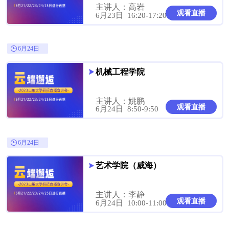
主讲人：高岩
观看直播
6月23日
16:20-17:20
6月24日
机械工程学院
主讲人：姚鹏
观看直播
6月24日
8:50-9:50
6月24日
艺术学院（威海）
主讲人：李静
观看直播
6月24日
10:00-11:00