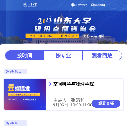
按时间
按专业
观看回放
9月06日
空间科学与物理学院
主讲人：张清和
观看直播
9月06日
10:00-11:00
9月07日