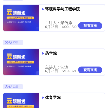
环境科学与工程学院
主讲人：景传勇
观看直播
6月23日
14:00-15:00
6月23日
药学院
主讲人：沈涛
观看直播
6月23日
15:10-16:10
6月23日
体育学院