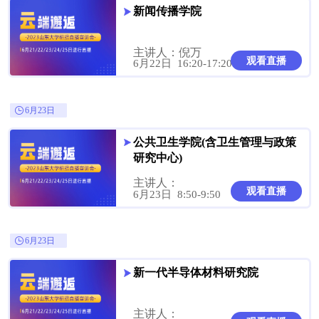
新闻传播学院
主讲人：倪万
观看直播
6月22日
16:20-17:20
6月23日
公共卫生学院(含卫生管理与政策
研究中心)
主讲人：
观看直播
6月23日
8:50-9:50
6月23日
新一代半导体材料研究院
主讲人：