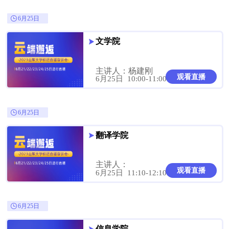
6月25日
文学院
主讲人：杨建刚
观看直播
6月25日
10:00-11:00
6月25日
翻译学院
主讲人：
观看直播
6月25日
11:10-12:10
6月25日
信息学院