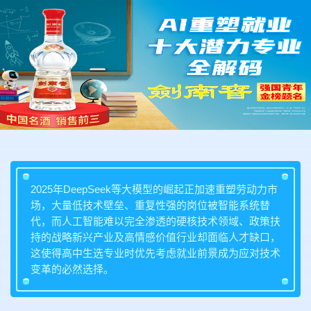
2025年DeepSeek等大模型的崛起正加速重塑劳动力市
场，大量低技术壁垒、重复性强的岗位被智能系统替
代，而人工智能难以完全渗透的硬核技术领域、政策扶
持的战略新兴产业及高情感价值行业却面临人才缺口，
这使得高中生选专业时优先考虑就业前景成为应对技术
变革的必然选择。