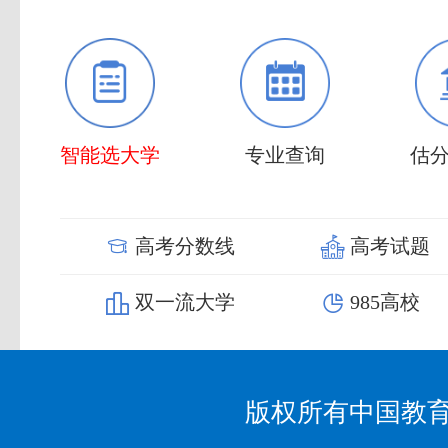
北京城市学院
招生章程
招生计划
北方工业大学
招生章程
招生计划
中央戏剧学院
招生章程
招生计划
智能选大学
专业查询
估
北京电影学院
招生章程
招生计划
高考分数线
高考试题
中央美术学院
招生章程
招生计划
双一流大学
985高校
北京电子科技学院
招生章程
招生计划
中央财经大学
招生章程
版权所有中国教
招生计划