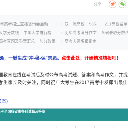
分享：
26年高考招生直播咨询会启动
双一流高校
985、
211高校名单
大学分数线
中国大学排行榜
历年高考满分作文
各省录取分数
高考真题及答案汇总
加分政策
高考志愿填报指南
，一键生成“冲-稳-保”志愿。
点击此处，开始精准填报吧！
，中国教育在线在考试后及时公布高考试题、答案和高考作文，并提
生家长及时关注，同时祝广大考生在2017高考中发挥出最佳
案)
年高考全国各省市各科试题及答案