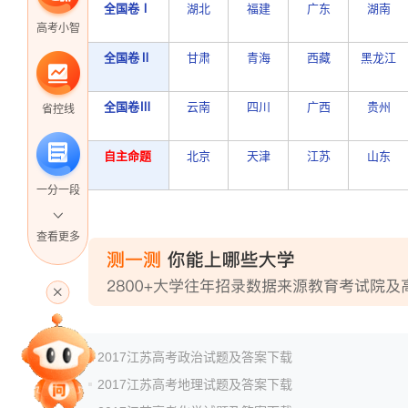
全国卷Ⅰ
湖北
福建
广东
湖南
高考小智
全国卷Ⅱ
甘肃
青海
西藏
黑龙江
全国卷Ⅲ
云南
四川
广西
贵州
省控线
自主命题
北京
天津
江苏
山东
一分一段
查看更多
高考直播
专家指导课
2017江苏高考政治试题及答案下载
2017江苏高考地理试题及答案下载