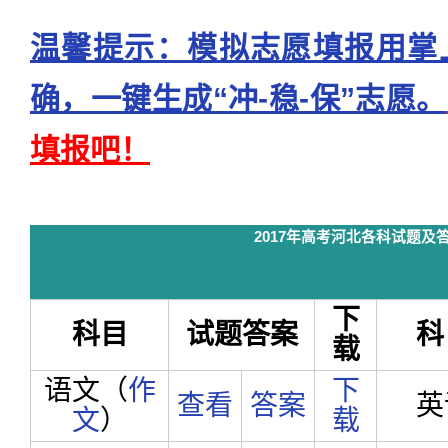
温馨提示：模拟志愿填报用掌
确，一键生成“冲-稳-保”志愿。
填报吧！
2017年高考河北各科试题及
下
科目
试题答案
科
载
语文（
作
下
查看
答案
英
文
）
载