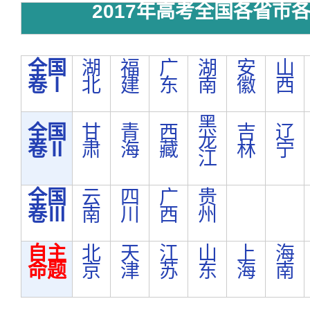
2017年高考全国各省市
全国
湖
福
广
湖
安
山
卷Ⅰ
北
建
东
南
徽
西
黑
全国
甘
青
西
吉
辽
龙
卷Ⅱ
肃
海
藏
林
宁
江
全国
云
四
广
贵
卷Ⅲ
南
川
西
州
自主
北
天
江
山
上
海
命题
京
津
苏
东
海
南