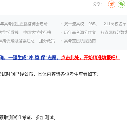
分享：
26年高考招生直播咨询会启动
双一流高校
985、
211高校名单
大学分数线
中国大学排行榜
历年高考满分作文
各省录取分数
高考真题及答案汇总
加分政策
高考志愿填报指南
，一键生成“冲-稳-保”志愿。
点击此处，开始精准填报吧！
生考试时间已经公布，具体内容请各位考生查看如下：
领取测试准考证、参加测试。