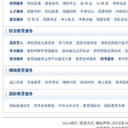
研招服务
|
研招直播
|
推免咨询
|
调剂平台
|
咨 询 会
|
AI 择 校
|
考研知道
人才服务
|
我要求职
|
职位检索
|
视频招聘
|
学者论坛
|
我要招聘
|
内推岗
就业服务
|
写 简 历
|
我要考证
|
考公务员
|
考事业编
|
我要创赛
|
部队就业
职业教育服务
思政育人
|
课程思政元素资源
|
学习资源
|
思政专题资源
|
课程思政能力提
专业建设
|
教材和教学资源建设
|
媒体融合运营实训
|
舆情智能监测实训
|
宣传服务
|
教育融媒体运营平台建设方案
|
教育舆情服务
|
招考服务
|
查中
继续教育服务
成人高考
|
开放教育
|
自学考试
|
继教问答
|
报名时间
|
网上报名
|
报考指
国际教育服务
国际权威排名
|
世界名校聚焦
|
中外合作办学
|
教育国际化
|
国际教育专家
站
长
eol.cn简介
|
联系方式
|
网站声明
|
京ICP证14
统