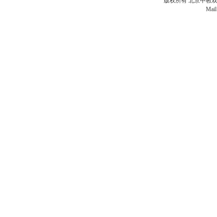
版权所有 北京中教双元科
计
Mail