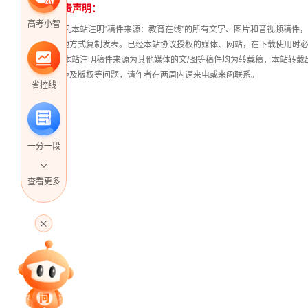
免责声明：
站
高考小智
长
① 凡本站注明“稿件来源：教育在线”的所有文字、图片和音视频稿
统
其他方式复制发表。已经本站协议授权的媒体、网站，在下载使用时必
计
② 本站注明稿件来源为其他媒体的文/图等稿件均为转载稿，本站转
稿涉及版权等问题，请作者在两周内速来电或来函联系。
省控线
一分一段
查看更多
高考直播
专家指导课