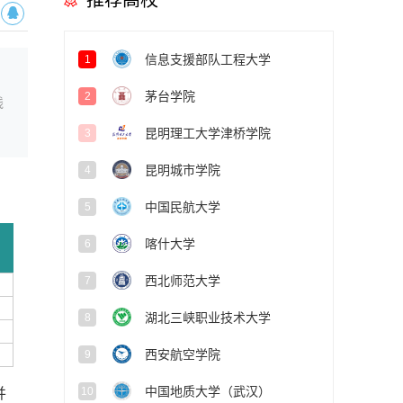
推荐高校
信息支援部队工程大学
1
茅台学院
2
线
昆明理工大学津桥学院
3
昆明城市学院
4
中国民航大学
5
喀什大学
6
西北师范大学
7
湖北三峡职业技术大学
8
西安航空学院
9
中国地质大学（武汉）
10
并