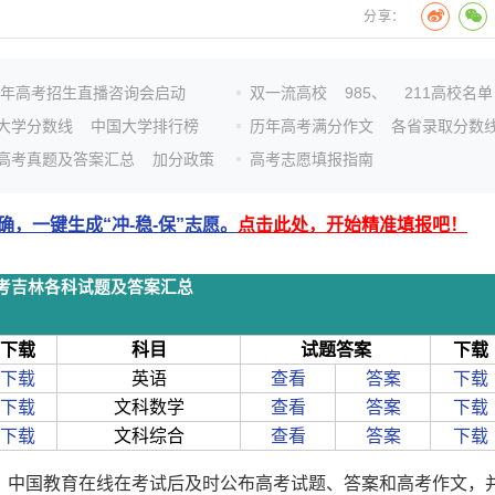
分享：
26年高考招生直播咨询会启动
双一流高校
985、
211高校名单
大学分数线
中国大学排行榜
历年高考满分作文
各省录取分数
高考真题及答案汇总
加分政策
高考志愿填报指南
，一键生成“冲-稳-保”志愿。
点击此处，开始精准填报吧！
年高考吉林各科试题及答案汇总
下载
科目
试题答案
下载
下载
英语
查看
答案
下载
下载
文科数学
查看
答案
下载
下载
文科综合
查看
答案
下载
开始，中国教育在线在考试后及时公布高考试题、答案和高考作文，