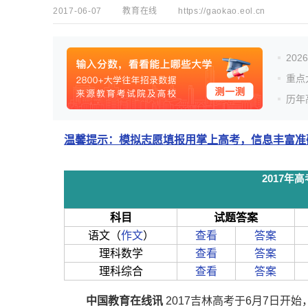
2017-06-07
教育在线
https://gaokao.eol.cn
20
重点
历年
温馨提示：模拟志愿填报用掌上高考，信息丰富准确
2017
科目
试题答案
语文（
作文
）
查看
答案
理科数学
查看
答案
理科综合
查看
答案
中国教育在线讯
2017吉林高考于6月7日