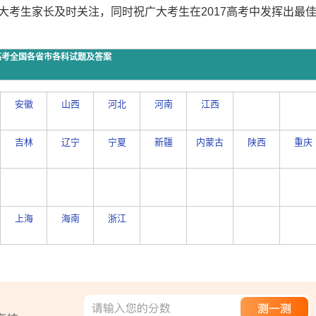
大考生家长及时关注，同时祝广大考生在2017高考中发挥出最
年高考全国各省市各科试题及答案
安徽
山西
河北
河南
江西
吉林
辽宁
宁夏
新疆
内蒙古
陕西
重庆
上海
海南
浙江