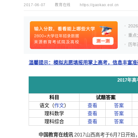
2017-06-07
教育在线
https://gaokao.eol.cn
20
重点
历年
温馨提示：模拟志愿填报用掌上高考，信息丰富准确
2017
科目
试题答案
语文（
作文
）
查看
答案
理科数学
查看
答案
理科综合
查看
答案
中国教育在线讯
2017山西高考于6月7日