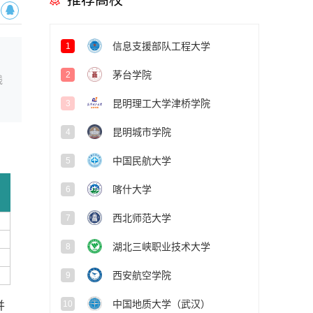
推荐高校
信息支援部队工程大学
1
茅台学院
2
线
昆明理工大学津桥学院
3
昆明城市学院
4
中国民航大学
5
喀什大学
6
西北师范大学
7
湖北三峡职业技术大学
8
西安航空学院
9
中国地质大学（武汉）
10
并