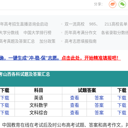
分享：
26年高考招生直播咨询会启动
双一流高校
985、
211高校名单
大学分数线
中国大学排行榜
历年高考满分作文
各省录取分数
高考真题及答案汇总
加分政策
高考志愿填报指南
，一键生成“冲-稳-保”志愿。
点击此处，开始精准填报吧！
年高考山西各科试题及答案汇总
下载
科目
试题答案
下载
下载
英语
查看
答案
下载
下载
文科数学
查看
答案
下载
下载
文科综合
查看
答案
下载
开始，中国教育在线在考试后及时公布高考试题、答案和高考作文，