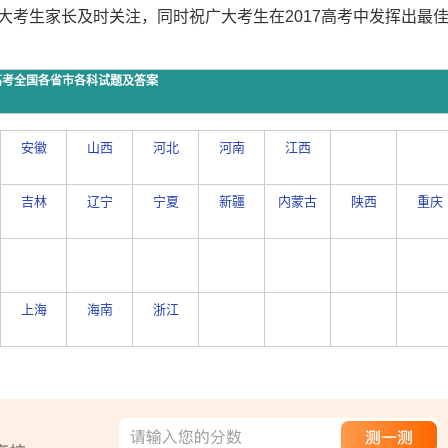
大考生家长及时关注，同时祝广大考生在2017高考中发挥出最
年高考全国各省市各科试题及答案
安徽
山西
河北
河南
江西
吉林
辽宁
宁夏
新疆
内蒙古
陕西
重庆
上海
海南
浙江