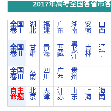
2017年高考全国各省市
全国
湖
福
广
湖
安
山
卷Ⅰ
北
建
东
南
徽
西
黑
全国
甘
青
西
吉
辽
龙
卷Ⅱ
肃
海
藏
林
宁
江
全国
云
四
广
贵
卷Ⅲ
南
川
西
州
自主
北
天
江
山
上
海
命题
京
津
苏
东
海
南