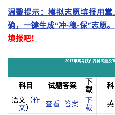
温馨提示：模拟志愿填报用掌
确，一键生成“冲-稳-保”志愿。
填报吧！
2017年高考陕西各科试题及
下
科目
试题答案
科
载
语文（
作
下
查看
答案
英
文
）
载