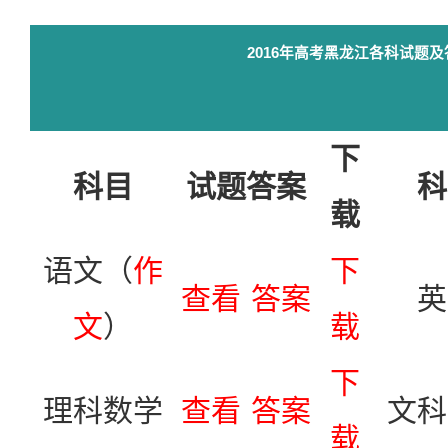
2016年高考黑龙江各科试题
下
科目
试题答案
科
载
语文（
作
下
查看
答案
英
文
）
载
下
理科数学
查看
答案
文科
载