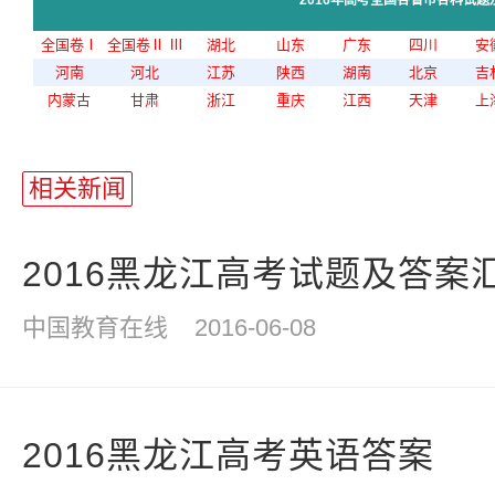
2016年高考全国各省市各科试题
全国卷Ⅰ
全国卷Ⅱ
Ⅲ
湖北
山东
广东
四川
安
河南
河北
江苏
陕西
湖南
北京
吉
内蒙古
甘肃
浙江
重庆
江西
天津
上
站
长
相关新闻
统
计
2016黑龙江高考试题及答案
中国教育在线
2016-06-08
2016黑龙江高考英语答案