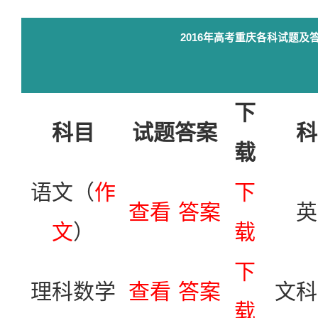
2016年高考重庆各科试题及
下
科目
试题答案
科
载
语文（
作
下
查看
答案
英
文
）
载
下
理科数学
查看
答案
文科
载