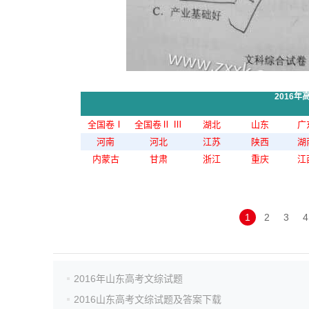
2016
全国卷Ⅰ
全国卷Ⅱ
Ⅲ
湖北
山东
广
河南
河北
江苏
陕西
湖
内蒙古
甘肃
浙江
重庆
江
1
2
3
4
2016年山东高考文综试题
2016山东高考文综试题及答案下载