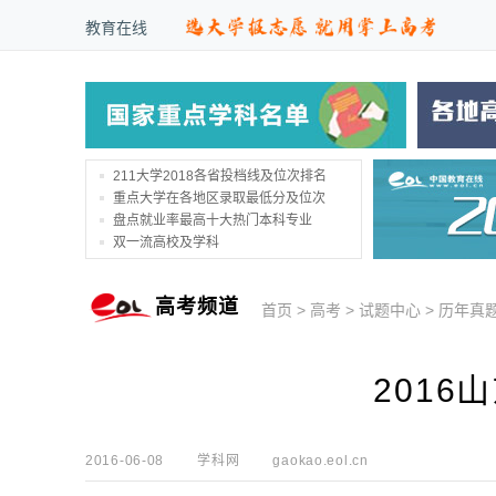
教育在线
211大学2018各省投档线及位次排名
重点大学在各地区录取最低分及位次
盘点就业率最高十大热门本科专业
双一流高校及学科
高考频道
首页
>
高考
>
试题中心
>
历年真
2016
2016-06-08
学科网
gaokao.eol.cn