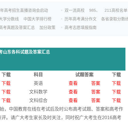
26年高考招生直播咨询会启动
双一流高校
985、
211高校名单
大学分数线
中国大学排行榜
历年高考满分作文
各省录取分数
高考真题及答案汇总
加分政策
高考志愿填报指南
年高考山东各科试题及答案汇总
下载
科目
试题答案
下载
下载
英语
查看
答案
下载
下载
文科数学
查看
答案
下载
下载
文科综合
查看
答案
下载
日开始，中国教育在线在考试后及时公布高考试题、答案和高考作
评。请广大考生家长及时关注，同时祝广大考生在2016高考