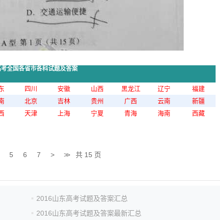
年高考全国各省市各科试题及答案
东
四川
安徽
山西
黑龙江
辽宁
福建
南
北京
吉林
贵州
广西
云南
新疆
西
天津
上海
宁夏
青海
海南
西藏
5
6
7
>
>>
共 15 页
2016山东高考试题及答案汇总
2016山东高考试题及答案最新汇总