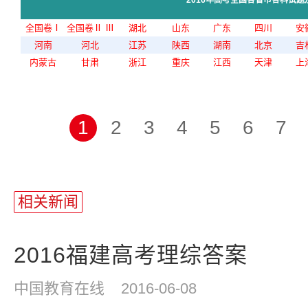
2016年高考全国各省市各科试题
全国卷Ⅰ
全国卷Ⅱ
Ⅲ
湖北
山东
广东
四川
安
河南
河北
江苏
陕西
湖南
北京
吉
内蒙古
甘肃
浙江
重庆
江西
天津
上
1
2
3
4
5
6
7
站
长
相关新闻
统
计
2016福建高考理综答案
中国教育在线
2016-06-08