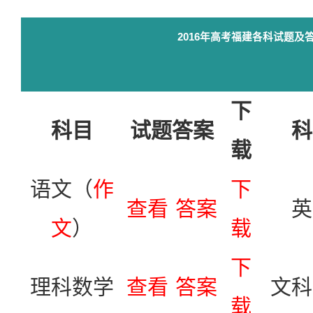
2016年高考福建各科试题及
下
科目
试题答案
科
载
语文（
作
下
查看
答案
英
文
）
载
下
理科数学
查看
答案
文科
载