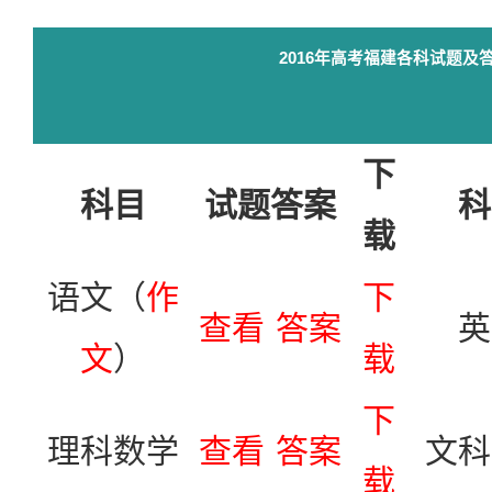
2016年高考福建各科试题及
下
科目
试题答案
科
载
语文（
作
下
查看
答案
英
文
）
载
下
理科数学
查看
答案
文科
载