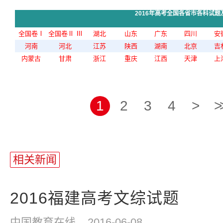
2016年高考全国各省市各科试题
全国卷Ⅰ
全国卷Ⅱ
Ⅲ
湖北
山东
广东
四川
安
河南
河北
江苏
陕西
湖南
北京
吉
内蒙古
甘肃
浙江
重庆
江西
天津
上
1
2
3
4
>
>
相关新闻
2016福建高考文综试题
中国教育在线
2016-06-08