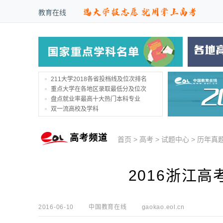
教育在线
211大学2018各省投档线及位次排名
重点大学在各地区录取最低分及位次
盘点就业率最高十大热门本科专业
双一流高校及学科
高考频道
首页
>
高考
>
试题中心
>
历年真
2016浙江
2016-06-10
中国教育在线
gaokao.eol.cn