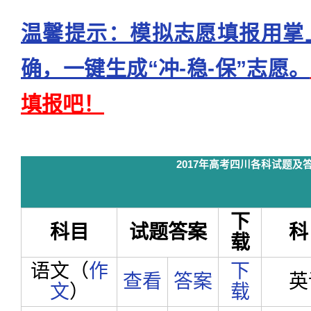
温馨提示：模拟志愿填报用掌
确，一键生成“冲-稳-保”志愿。
填报吧！
2017年高考四川各科试题及
下
科目
试题答案
科
载
语文（
作
下
查看
答案
英
文
）
载