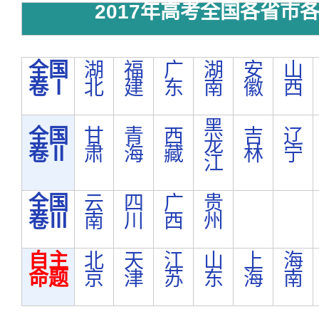
2017年高考全国各省市
全国
湖
福
广
湖
安
山
卷Ⅰ
北
建
东
南
徽
西
黑
全国
甘
青
西
吉
辽
龙
卷Ⅱ
肃
海
藏
林
宁
江
全国
云
四
广
贵
卷Ⅲ
南
川
西
州
自主
北
天
江
山
上
海
命题
京
津
苏
东
海
南