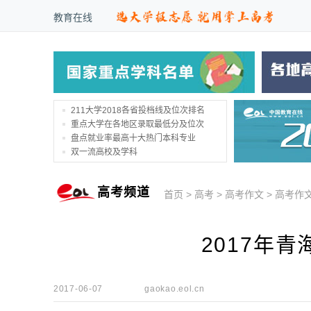
教育在线
211大学2018各省投档线及位次排名
重点大学在各地区录取最低分及位次
盘点就业率最高十大热门本科专业
双一流高校及学科
高考频道
首页
>
高考
>
高考作文
>
高考作
2017年
2017-06-07
gaokao.eol.cn