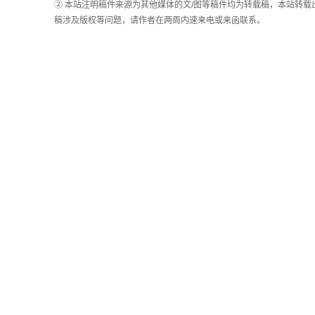
计
② 本站注明稿件来源为其他媒体的文/图等稿件均为转载稿，本站转
稿涉及版权等问题，请作者在两周内速来电或来函联系。