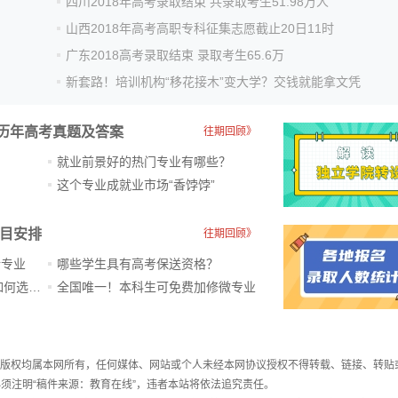
四川2018年高考录取结束 共录取考生51.98万人
山西2018年高考高职专科征集志愿截止20日11时
广东2018高考录取结束 录取考生65.6万
新套路！培训机构“移花接木”变大学？交钱就能拿文凭
历年高考真题及答案
往期回顾》
就业前景好的热门专业有哪些？
？
这个专业成就业市场“香饽饽”​
科目安排
往期回顾》
新专业
哪些学生具有高考保送资格？
ChatGPT爆火，高中生未来如何选专业？
全国唯一！本科生可免费加修微专业
件，版权均属本网所有，任何媒体、网站或个人未经本网协议授权不得转载、链接、转贴
须注明“稿件来源：教育在线”，违者本站将依法追究责任。