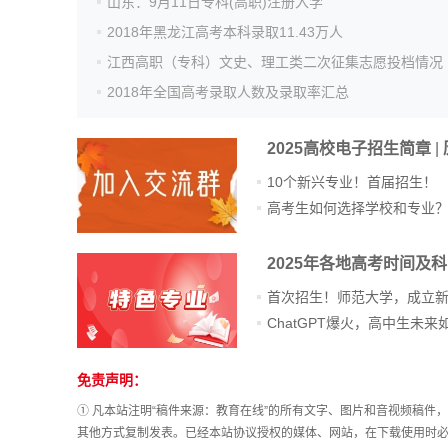
山东：9月11日专科(高职)注册入学
2018年黑龙江高考本科录取11.43万人
江西高职（专科）文史、理工类二次征集志愿投档情况
2018年全国高考录取人数及录取率汇总
2025高校电子招生简章
|
10个新兴专业！首届招生！
高考生如何选择学校和专业
2025年各地高考时间及
首次招生！师范大学，成立
免责声明：
站
长
① 凡本站注明“稿件来源：教育在线”的所有文字、图片和音视频稿
统
其他方式复制发表。已经本站协议授权的媒体、网站，在下载使用时必