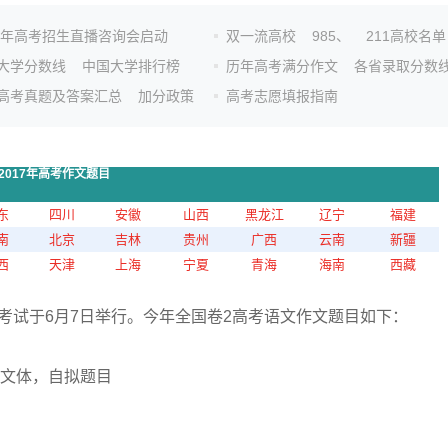
26年高考招生直播咨询会启动
双一流高校
985、
211高校名单
大学分数线
中国大学排行榜
历年高考满分作文
各省录取分数
高考真题及答案汇总
加分政策
高考志愿填报指南
2017年高考作文题目
东
四川
安徽
山西
黑龙江
辽宁
福建
南
北京
吉林
贵州
广西
云南
新疆
西
天津
上海
宁夏
青海
海南
西藏
目考试于6月7日举行。今年全国卷2高考语文作文题目如下：
文体，自拟题目