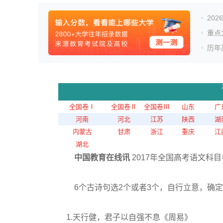
20
重点
历年
全国卷Ⅰ
全国卷Ⅱ
全国卷Ⅲ
山东
广
河南
河北
江苏
陕西
湖
内蒙古
甘肃
浙江
重庆
江
湖北
中国教育在线讯
2017年全国高考语文科
6个古诗句选2个或者3个，自行立意，确定
1.天行健，君子以自强不息《周易》