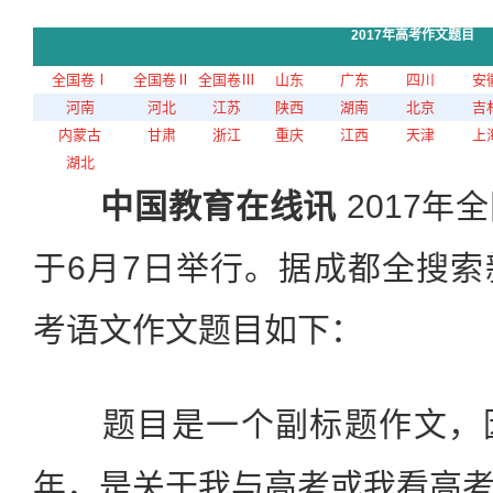
2017年高考作文题目
全国卷Ⅰ
全国卷Ⅱ
全国卷Ⅲ
山东
广东
四川
安
河南
河北
江苏
陕西
湖南
北京
吉
内蒙古
甘肃
浙江
重庆
江西
天津
上
湖北
中国教育在线讯
2017年
于6月7日举行。据成都全搜
考语文作文题目如下：
题目是一个副标题作文，因
年，是关于我与高考或我看高