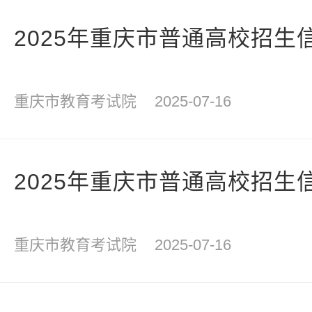
2025年重庆市普通高校招生
重庆市教育考试院
2025-07-16
2025年重庆市普通高校招生
重庆市教育考试院
2025-07-16