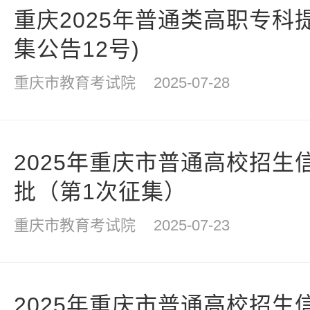
重庆2025年普通类高职专科
集公告12号)
重庆市教育考试院
2025-07-28
2025年重庆市普通高校招生
批（第1次征集）
重庆市教育考试院
2025-07-23
2025年重庆市普通高校招生信