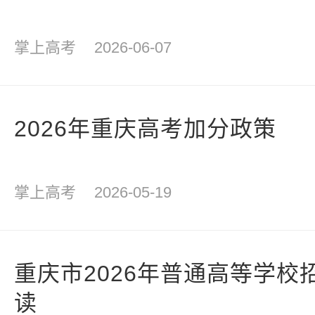
掌上高考
2026-06-07
2026年重庆高考加分政策
掌上高考
2026-05-19
重庆市2026年普通高等学校
读