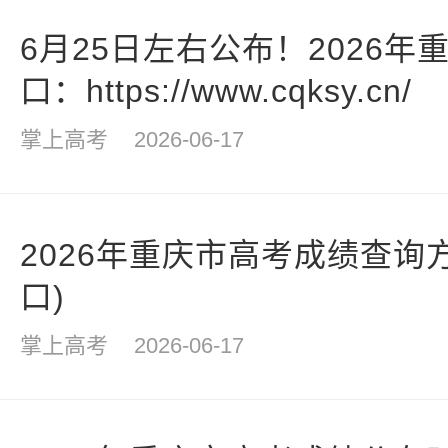
6月25日左右公布！2026
口：https://www.cqksy.cn/
掌上高考
2026-06-17
2026年重庆市高考成绩查询
口)
掌上高考
2026-06-17