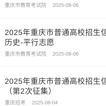
重庆市教育考试院
2025-08-06
2025年重庆市普通高校招生
历史-平行志愿
重庆市教育考试院
2025-08-06
2025年重庆市普通高校招生
（第2次征集）
重庆招考
2025-08-04