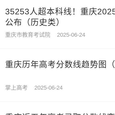
35253人超本科线！重庆20
公布（历史类）
重庆市教育考试院
2025-06-24
重庆历年高考分数线趋势图（20
掌上高考
2025-06-24