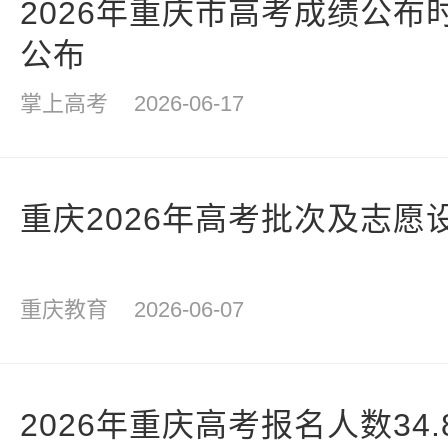
2026年重庆市高考成绩公布
公布
掌上高考
2026-06-17
重庆2026年高考批次及志愿
重庆教育
2026-06-07
2026年重庆高考报名人数34.