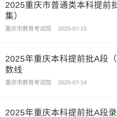
2025重庆市普通类本科提前
集）
重庆市教育考试院
2025-07-15
2025年重庆本科提前批A段
数线
重庆市教育考试院
2025-07-14
2025年重庆本科提前批A段