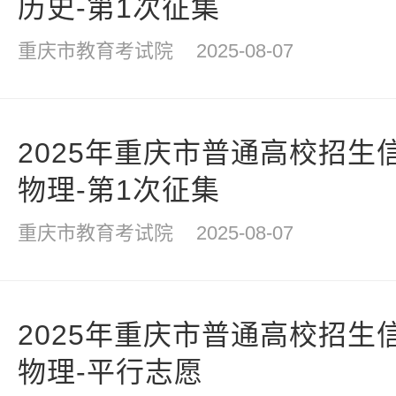
历史-第1次征集
重庆市教育考试院
2025-08-07
2025年重庆市普通高校招生
物理-第1次征集
重庆市教育考试院
2025-08-07
2025年重庆市普通高校招生
物理-平行志愿