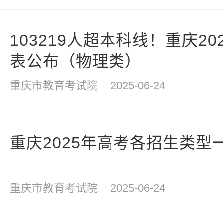
103219人超本科线！重庆2
表公布（物理类）
重庆市教育考试院
2025-06-24
重庆2025年高考各招生类型
重庆市教育考试院
2025-06-24