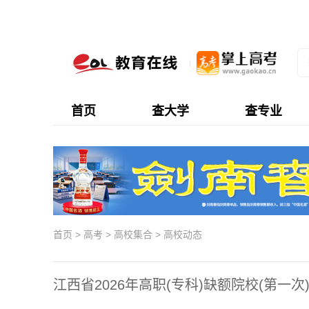
首页
查大学
查专业
首页
>
高考
>
高校集合
>
高校动态
江西省2026年高职(专科)缺额院校(第一