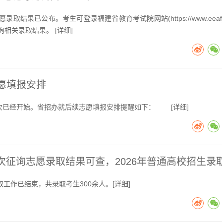
果已公布。考生可登录福建省教育考试院网站(https://www.eeafj.c
询相关录取结果。 [
详细
]
志愿填报安排
层次已经开始。省招办就后续志愿填报安排提醒如下： [
详细
]
批次征询志愿录取结果可查，2026年普通高校招生录
取工作已结束，共录取考生300余人。[
详细
]