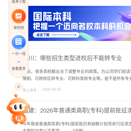
高考小智
省控线
一分一段
四川：哪些招生类型进校后不能转专业
查看更多
目前，很多高校都出台了调整专业的政策。为让同学们就读
限制、可跨校区转专业、可跨科类转专业等。是不是所有专业
高考直播
2026-08-05
掌上高考
专家指导课
福建：2026年普通类高职(专科)提前批征
今年我省普通类高职(专科)提前批仍有缺额计划须进行征求
志愿时注意以下事项： [
详细
]