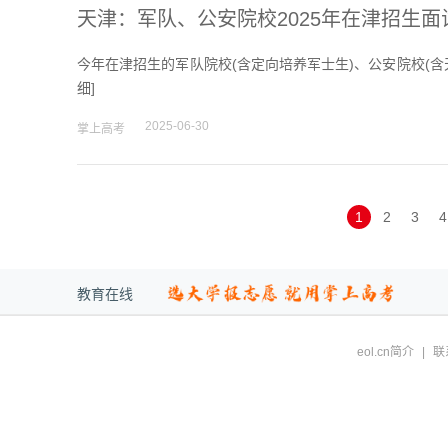
天津：军队、公安院校2025年在津招生
今年在津招生的军队院校(含定向培养军士生)、公安院校(含
细
]
2025-06-30
掌上高考
1
2
3
4
教育在线
eol.cn简介
|
联