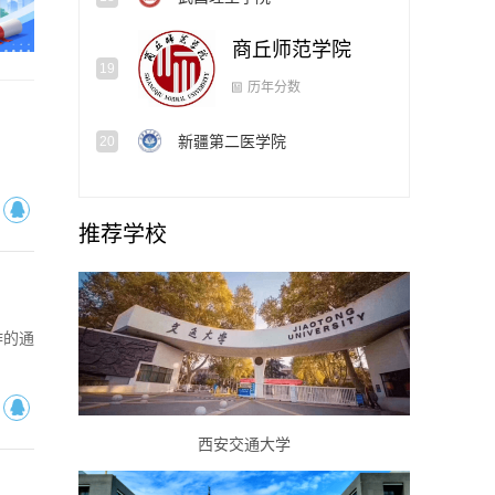
商丘师范学院
19
新疆第二医学院
20
历年分数
推荐学校
作的通
西安交通大学