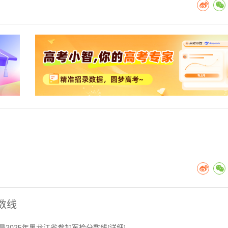
数线
2025年黑龙江省参加军检分数线[
详细
]