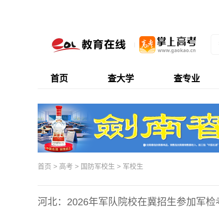
首页
查大学
查专业
首页
>
高考
>
国防军校生
>
军校生
河北：2026年军队院校在冀招生参加军