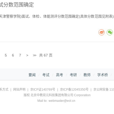
面试分数范围确定
天津警察学院)面试、体检、体能测评分数范围确定(具体分数范围见附表)
5
6
7
>
>>
共 67 页
要闻
考试
高考
考研
教师
学术桥
系方式
|
网站声明
|
京ICP证140769号
|
京ICP备12045350号
|
京公网安备 110
版权 北京中教双元科技集团有限公司 Corporation
Mail to:
webmaster@eol.cn