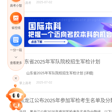
2025-07-02
掌上高考
高考小智
省控线
一分一段
山东省2025年军队院校招生军检计划
查看更多
高考直播
山东省2025年军队院校招生军检计划 [
详细
]
2025-07-02
掌上高考
专家指导课
黑龙江公布2025年参加军检考生名单及分
近日，黑龙江公布2025年参加军检考生名单及分数线，以下是