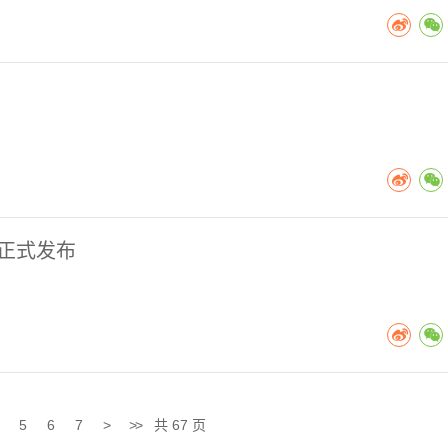
0正式发布
5
6
7
>
>>
共 67 页