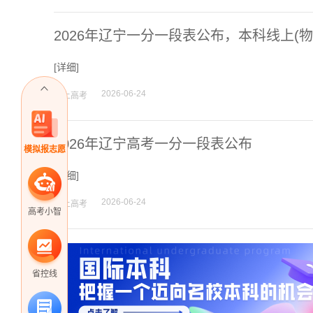
2026年辽宁一分一段表公布，本科线上(物理
[
详细
]
2026-06-24
掌上高考
2026年辽宁高考一分一段表公布
模拟报志愿
[
详细
]
2026-06-24
掌上高考
高考小智
省控线