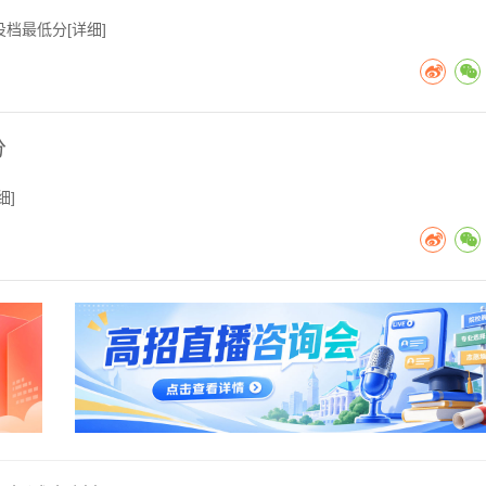
投档最低分[
详细
]
分
细
]