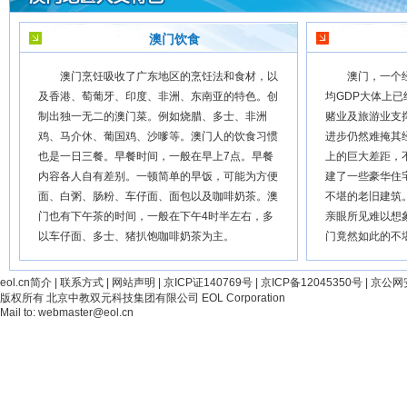
澳门饮食
澳门烹饪吸收了广东地区的烹饪法和食材，以
澳门，一个经
及香港、萄葡牙、印度、非洲、东南亚的特色。创
均GDP大体上
制出独一无二的澳门菜。例如烧腊、多士、非洲
赌业及旅游业支
鸡、马介休、葡国鸡、沙嗲等。澳门人的饮食习惯
进步仍然难掩其
也是一日三餐。早餐时间，一般在早上7点。早餐
上的巨大差距，
内容各人自有差别。一顿简单的早饭，可能为方便
建了一些豪华住
面、白粥、肠粉、车仔面、面包以及咖啡奶茶。澳
不堪的老旧建筑
门也有下午茶的时间，一般在下午4时半左右，多
亲眼所见难以想
以车仔面、多士、猪扒饱咖啡奶茶为主。
门竟然如此的不
eol.cn简介
|
联系方式
|
网站声明
|
京ICP证140769号
|
京ICP备12045350号
|
京公网安
版权所有 北京中教双元科技集团有限公司 EOL Corporation
Mail to:
webmaster@eol.cn