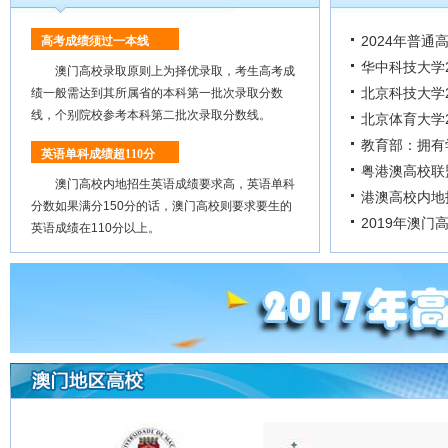
2024年普通
高考成绩须过一本线
华中科技大学2
澳门高校录取原则上为择优录取，考生高考成
北京科技大学2
绩一般需达到其所属省的本科第一批次录取分数
线，个别院校参考本科第二批次录取分数线。
北京体育大学2
教育部：拥有
英语单科成绩超110分
粤港澳高校联
澳门高校内地招生英语成绩要求高，英语单科
港澳高校内地
分数如果满分150分的话，澳门高校则要求要生的
2019年澳
英语成绩在110分以上。
高考最后冲刺
2025届高三
2025年高
云南：202
2024高考
湖南长沙市一中
湖南长沙市一中
哈师大附中20