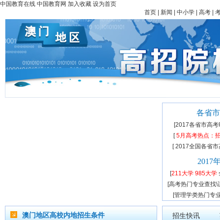
中国教育在线
中国教育网
加入收藏
设为首页
首页
|
新闻
|
中小学
|
高考
|
各省市
[
2017各省市高
[
5月高考热点：
[
2017全国各省
201
[
211大学
985大学
[
高考热门专业查找
\
[
管理学类热门专
澳门地区高校内地招生条件
招生快讯