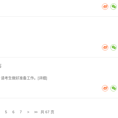
布
，请考生做好准备工作。[
详细
]
5
6
7
>
>>
共 67 页