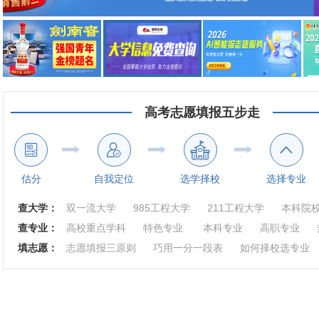
高考志愿填报五步走
估分
自我定位
选学择校
选择专业
查大学：
双一流大学
985工程大学
211工程大学
本科院
查专业：
高校重点学科
特色专业
本科专业
高职专业
填志愿：
志愿填报三原则
巧用一分一段表
如何择校选专业