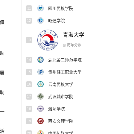
四川民族学院
11
昭通学院
12
值
青海大学
13
湖北第二师范学院
14
助
历年分数
贵州轻工职业大学
15
居
云南民族大学
16
助
武汉城市学院
17
潍坊学院
18
一
西安文理学院
19
活
中国传媒大学
20