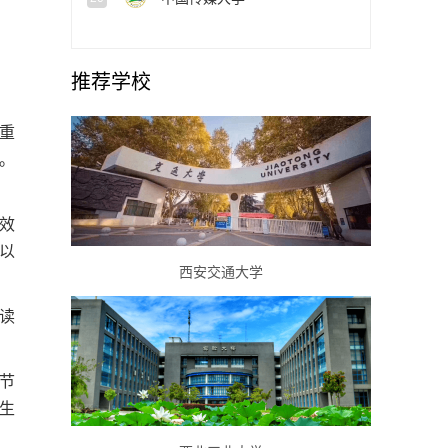
推荐学校
重
。
效
以
西安交通大学
读
节
生