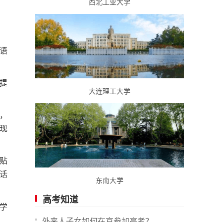
西北工业大学
语
提
大连理工大学
，
现
贴
话
东南大学
高考知道
学
外来人子女如何在京参加高考？