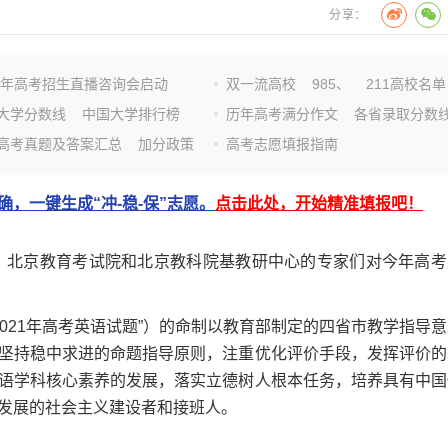
分享：
26年高考招生直播咨询会启动
双一流高校
985、
211高校名单
大学分数线
中国大学排行榜
历年高考满分作文
各省录取分数
高考真题及答案汇总
加分政策
高考志愿填报指南
，一键生成“冲-稳-保”志愿。
点击此处，开始精准填报吧！
，北京教育考试院和北京教科院基教研中心的专家们对今年高考
021年高考英语试题”）的命制以教育部制定的四省市教学指导意
坚持稳中求进的命题指导原则，注重优化评价手段，发挥评价的
语学科核心素养的发展，落实立德树人根本任务，培养具有中国
发展的社会主义建设者和接班人。