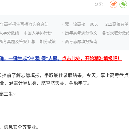
分享：
26年高考招生直播咨询会启动
双一流高校
985、
211高校名单
大学分数线
中国大学排行榜
历年高考满分作文
各省录取分数
高考真题及答案汇总
加分政策
高考志愿填报指南
，一键生成“冲-稳-保”志愿。
点击此处，开始精准填报吧！
家长提前了解志愿填报，争取最佳录取结果，今天，掌上高考盘点
专业，涵盖计算机类、航空航天类、金融学等。
高三生~
、信息安全等专业。