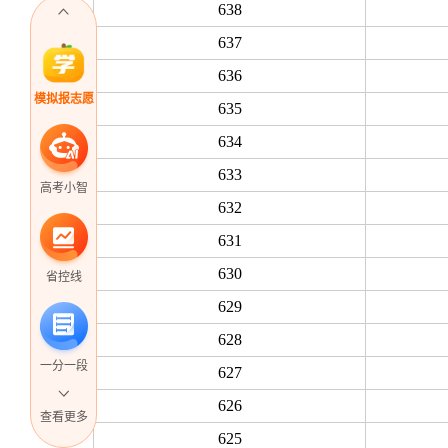
638
637
636
模拟报志愿
635
634
633
高考小智
632
631
630
省控线
629
628
一分一段
627
626
查看更多
625