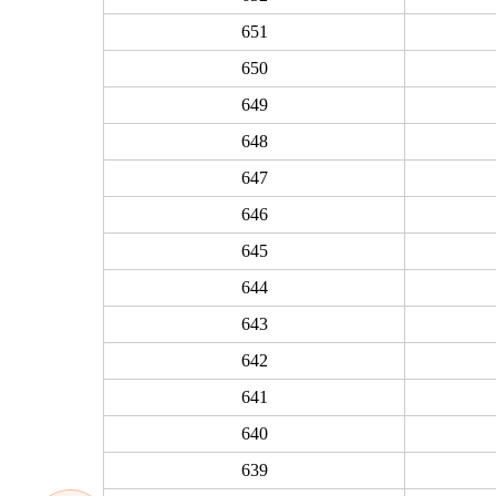
651
650
649
648
647
646
645
644
643
642
641
640
639