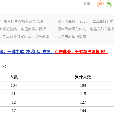
分享：
26年高考招生直播咨询会启动
双一流高校
985、
211高校名单
大学分数线
中国大学排行榜
历年高考满分作文
各省录取分数
高考真题及答案汇总
加分政策
高考志愿填报指南
，一键生成“冲-稳-保”志愿。
点击此处，开始精准填报吧！
如下：
人数
累计人数
104
104
11
115
12
127
17
144