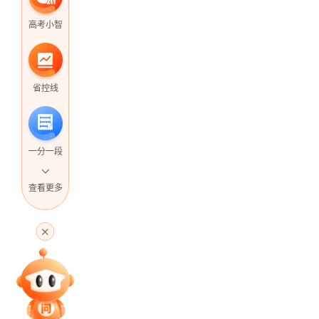
高考小智
省控线
一分一段
查看更多
高考直播
专家指导课