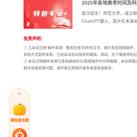
2025年各地高考时间及
首次招生！师范大学，成立
免责声明：
站
长
① 凡本站注明“稿件来源：教育在线”的所有文字、图片和音视频稿
统
其他方式复制发表。已经本站协议授权的媒体、网站，在下载使用时必
计
② 本站注明稿件来源为其他媒体的文/图等稿件均为转载稿，本站转
稿涉及版权等问题，请作者在两周内速来电或来函联系。
模拟报志愿