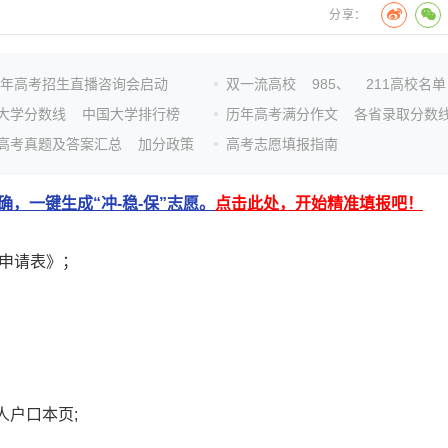
分享：
26年高考招生直播咨询会启动
双一流高校
985、
211高校名单
大学分数线
中国大学排行榜
历年高考满分作文
各省录取分数
高考真题及答案汇总
加分政策
高考志愿填报指南
，一键生成“冲-稳-保”志愿。
点击此处，开始精准填报吧！
员申请表》；
户口本页;