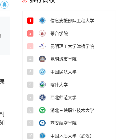
推荐高校
信息支援部队工程大学
1
茅台学院
2
线
昆明理工大学津桥学院
3
昆明城市学院
4
中国民航大学
5
录
喀什大学
6
西北师范大学
7
湖北三峡职业技术大学
8
、封
知
西安航空学院
9
中国地质大学（武汉）
10