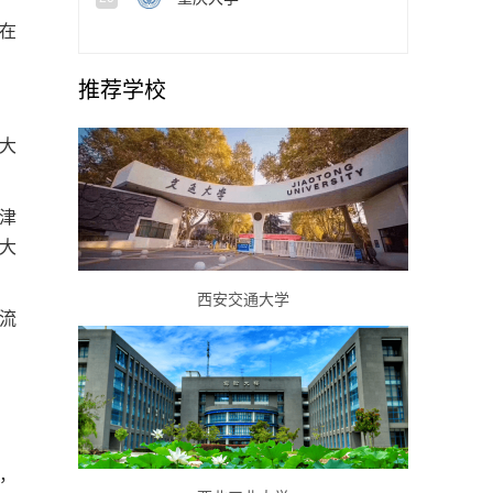
在
推荐学校
大
津
大
西安交通大学
流
元，