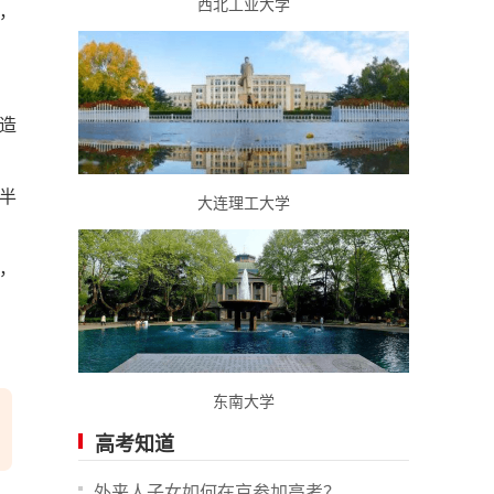
西北工业大学
%，
造
半
大连理工大学
，
东南大学
高考知道
外来人子女如何在京参加高考？