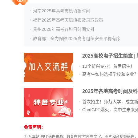
河南2025年高考志愿填报时间
院校排行
福建2025年高考志愿填报及录取政策
贵州2025年高考各科目时间安排
教育部：全力保障2025高考组织安全平稳有序
高考作文
2025高校电子招生简章
|
10个新兴专业！首届招生！
高考估分
高考生如何选择学校和专业
2025年各地高考时间及
高考真题
首次招生！师范大学，成立
免责声明：
站
长
① 凡本站注明“稿件来源：教育在线”的所有文字、图片和音视频稿