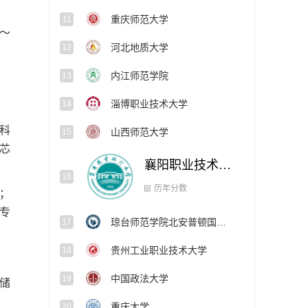
重庆师范大学
11
万～
河北地质大学
12
内江师范学院
13
淄博职业技术大学
14
科
山西师范大学
15
芯
襄阳职业技术大学
16
琼台师范学院北安普顿国际学院
；
17
专
历年分数
贵州工业职业技术大学
18
中国政法大学
19
储
重庆大学
20