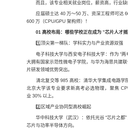
而且，该专业相关就业岗位，薪资高，行业缺
应届硕士达 40 万～50 万、资深工程师可达 60
600 万（CPU/GPU 架构师）！
01 高校布局：哪些学校正在成为 “芯片人才摇
1️⃣顶尖第一梯队：学科实力与产业资源双强
电子科技大学与西安电子科技大学：作为 “两电四
大拥有国家示范性微电子学院，与华为海思共建联合
片研发领域优势突出。
清北复交等 985 高校：清华大学集成电路学
北京大学该专业要求新高考必选物理，聚焦 CP
业 30% 以上。
2️⃣区域产业协同型高校崛起
华中科技大学（武汉）：依托光谷 “芯片之都”
芯片与功率半导体方向。