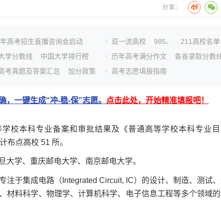
分享：
26年高考招生直播咨询会启动
双一流高校
985、
211高校名单
大学分数线
中国大学排行榜
历年高考满分作文
各省录取分数
高考真题及答案汇总
加分政策
高考志愿填报指南
，一键生成“冲-稳-保”志愿。
点击此处，开始精准填报吧！
通高等学校本科专业备案和审批结果及《普通高等学校本科专业目
计布点高校 51 所。
大学、重庆邮电大学、南京邮电大学。
路（Integrated Circuit, IC）的设计、制造、测试
、材料科学、物理学、计算机科学、电子信息工程等多个领域的