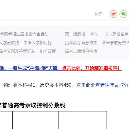
分享：
26年高考招生直播咨询会启动
双一流高校
985、
211高校名单
大学分数线
中国大学排行榜
历年高考满分作文
各省录取分数
高考真题及答案汇总
加分政策
高考志愿填报指南
，一键生成“冲-稳-保”志愿。
点击此处，开始精准填报吧！
物理类本科441、历史类本科450，
点击此处查看往年录取分