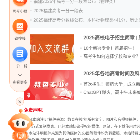
福建2025年高考一分一段表公布（物理类）
2025福建高考一分一段表
高考小智
2025高校电子招生简章
|
省控线
10个新兴专业！首届招生！
高考生如何选择学校和专业
一分一段
2025年各地高考时间及
查看更多
首次招生！师范大学，成立
高考直播
免责声明：
站
长
① 凡本站注明“稿件来源：教育在线”的所有文字、图片和音视频稿
专家指导课
统
其他方式复制发表。已经本站协议授权的媒体、网站，在下载使用时必
计
② 本站注明稿件来源为其他媒体的文/图等稿件均为转载稿，本站转