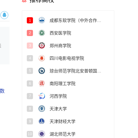
推荐高校
成都东软学院（中外合作办学项目）
1
西安医学院
2
线
郑州商学院
3
四川电影电视学院
4
琼台师范学院北安普顿国际学院
5
南阳理工学院
6
数
河西学院
7
天津大学
8
天津财经大学
9
湖北师范大学
10