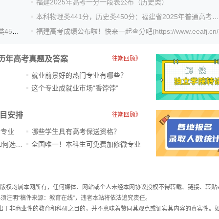
福建2025年高考一分一段表公布（历史类）
本科物理类441分，历史类450分：福建省2025年普通高考录取控制分数线公布
2025福建高考分数线公布：本科批物理类441分，历史类450分
福建高考成绩公布啦！快来一起查分吧(https://www.eeafj.cn/
历年高考真题及答案
往期回顾》
就业前景好的热门专业有哪些？
？
这个专业成就业市场“香饽饽”​
科目安排
往期回顾》
新专业
哪些学生具有高考保送资格？
ChatGPT爆火，高中生未来如何选专业？
全国唯一！本科生可免费加修微专业
件，版权均属本网所有，任何媒体、网站或个人未经本网协议授权不得转载、链接、转贴
须注明“稿件来源：教育在线”，违者本站将依法追究责任。
载出于非商业性的教育和科研之目的，并不意味着赞同其观点或证实其内容的真实性。