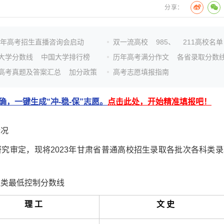
分享：
26年高考招生直播咨询会启动
双一流高校
985、
211高校名单
大学分数线
中国大学排行榜
历年高考满分作文
各省录取分数
高考真题及答案汇总
加分政策
高考志愿填报指南
，一键生成“冲-稳-保”志愿。
点击此处，开始精准填报吧！
情况
审定，现将2023年甘肃省普通高校招生录取各批次各科类录
类最低控制分数线
理 工
文 史