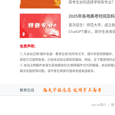
高考生如何选择学校和专业
2025年各地高考时间及
首次招生！师范大学，成立
免责声明：
站
长
① 凡本站注明“稿件来源：教育在线”的所有文字、图片和音视频稿
统
其他方式复制发表。已经本站协议授权的媒体、网站，在下载使用时必
计
② 本站注明稿件来源为其他媒体的文/图等稿件均为转载稿，本站转
稿涉及版权等问题，请作者在两周内速来电或来函联系。
教育在线
eol.cn简介
|
联