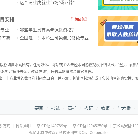
？
这个专业成就业市场“香饽饽”​
科目安排
往期回顾》
新专业
哪些学生具有高考保送资格？
ChatGPT爆火，高中生未来如何选专业？
全国唯一！本科生可免费加修微专业
件，版权均属本网所有，任何媒体、网站或个人未经本网协议授权不得转载、链接、转贴
须注明“稿件来源：教育在线”，违者本站将依法追究责任。
载出于非商业性的教育和科研之目的，并不意味着赞同其观点或证实其内容的真实性。
要闻
考试
高考
考研
教师
学术桥
系方式
|
网站声明
|
京ICP证140769号
|
京ICP备12045350号
|
京公网安备 110
版权 北京中教双元科技集团有限公司 Corporation