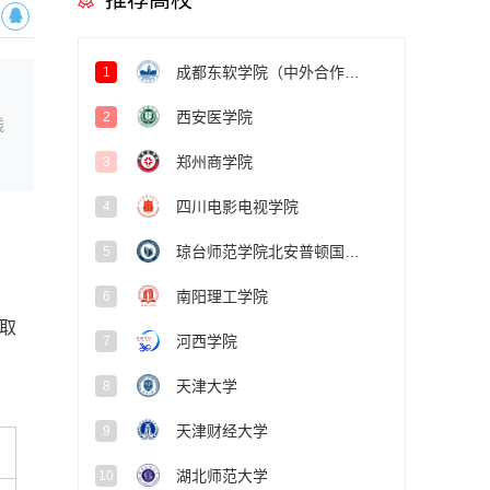
推荐高校
成都东软学院（中外合作办学项目）
1
西安医学院
2
线
郑州商学院
3
四川电影电视学院
4
琼台师范学院北安普顿国际学院
5
南阳理工学院
6
取
河西学院
7
天津大学
8
天津财经大学
9
湖北师范大学
10