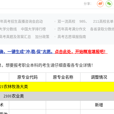
分享：
26年高考招生直播咨询会启动
双一流高校
985、
211高校名单
大学分数线
中国大学排行榜
历年高考满分作文
各省录取分数
高考真题及答案汇总
加分政策
高考志愿填报指南
，一键生成“冲-稳-保”志愿。
点击此处，开始精准填报吧！
息，想要报考职业本科的考生请仔细查看各专业详情！
原专业代码
原专业名称
调整情况
21农林牧渔大类
2101农业类
术
新增