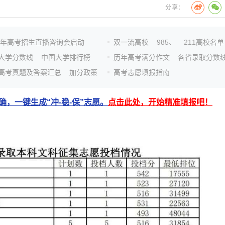
分享：
26年高考招生直播咨询会启动
双一流高校
985、
211高校名单
大学分数线
中国大学排行榜
历年高考满分作文
各省录取分数
高考真题及答案汇总
加分政策
高考志愿填报指南
，一键生成“冲-稳-保”志愿。
点击此处，开始精准填报吧！