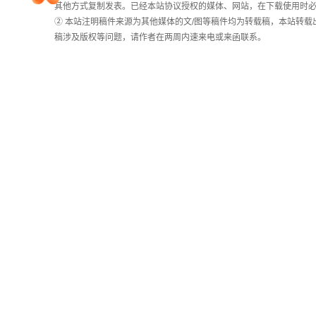
其他方式复制发表。已经本站协议授权的媒体、网站，在下载使用时必
② 本站注明稿件来源为其他媒体的文/图等稿件均为转载稿，本站转
院校排行
稿涉及版权等问题，请作者在两周内速来电或来函联系。
高考作文
高考估分
高考真题