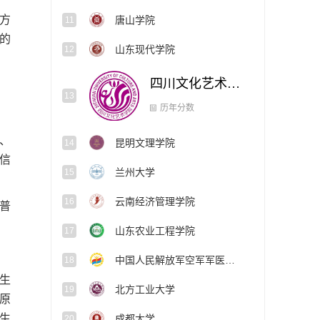
方
唐山学院
11
的
山东现代学院
12
四川文化艺术学院
13
昆明文理学院
14
历年分数
安、
信
兰州大学
15
云南经济管理学院
16
（普
山东农业工程学院
17
中国人民解放军空军军医大学
18
生
北方工业大学
19
原
招生
成都大学
20