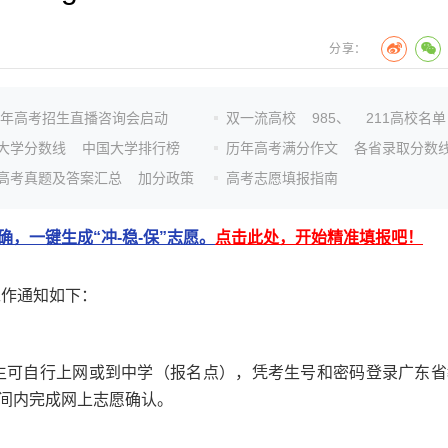
分享：
26年高考招生直播咨询会启动
双一流高校
985、
211高校名单
大学分数线
中国大学排行榜
历年高考满分作文
各省录取分数
高考真题及答案汇总
加分政策
高考志愿填报指南
，一键生成“冲-稳-保”志愿。
点击此处，开始精准填报吧！
工作通知如下：
生可自行上网或到中学（报名点），凭考生号和密码登录广东省
间内完成网上志愿确认。
。