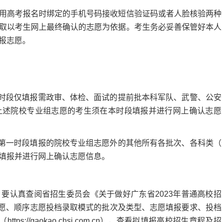
高考报名时绑定的手机号码接收短信验证码或者人脸核验两种
取以考生网上最终确认的志愿为依据。考生务必妥善保管好本人
报志愿。
0。本时段仅填报需政审、体检、面试的提前批本科军队、武警、公
上述院校专业组志愿的考生须在本时段填报并进行网上确认志愿
0。除第一时段填报的院校专业组志愿外的其他所有各批次、各科类
填报并进行网上确认志愿信息。
认真查阅省招生委员会《关于做好广东省2023年普通高校招
志愿、顺序志愿投档录取模式的批次及类型、志愿填报要求、投档
s://gaokao.chsi.com.cn），查看拟填报高校招生章程及