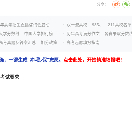
分享：
26年高考招生直播咨询会启动
双一流高校
985、
211高校名单
大学分数线
中国大学排行榜
历年高考满分作文
各省录取分数
高考真题及答案汇总
加分政策
高考志愿填报指南
，一键生成“冲-稳-保”志愿。
点击此处，开始精准填报吧！
目考试要求