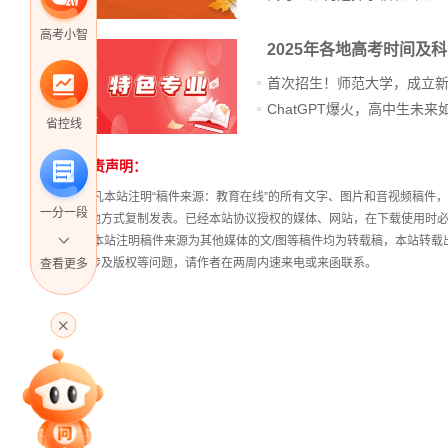
高考小智
2025年各地高考时间及
首次招生！师范大学，成立
省控线
免责声明：
站
长
① 凡本站注明“稿件来源：教育在线”的所有文字、图片和音视频稿
一分一段
统
其他方式复制发表。已经本站协议授权的媒体、网站，在下载使用时必
计
② 本站注明稿件来源为其他媒体的文/图等稿件均为转载稿，本站转
稿涉及版权等问题，请作者在两周内速来电或来函联系。
查看更多
高考直播
专家指导课