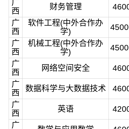
广
财务管理
460
西
广
软件工程(中外合作办
4500
西
学)
广
机械工程(中外合作办
4500
西
学)
广
网络空间安全
460
西
广
数据科学与大数据技术
460
西
广
英语
420
西
广