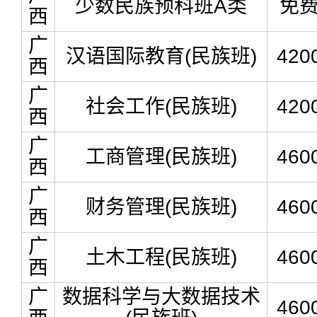
少数民族预科班A类
免
西
广
汉语国际教育(民族班)
420
西
广
社会工作(民族班)
420
西
广
工商管理(民族班)
460
西
广
财务管理(民族班)
460
西
广
土木工程(民族班)
460
西
广
数据科学与大数据技术
460