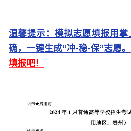
温馨提示：模拟志愿填报用掌
确，一键生成“冲-稳-保”志愿。
填报吧！