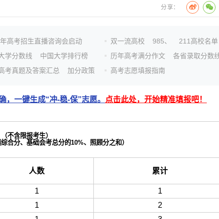
分享：
26年高考招生直播咨询会启动
双一流高校
985、
211高校名单
大学分数线
中国大学排行榜
历年高考满分作文
各省录取分数
高考真题及答案汇总
加分政策
高考志愿填报指南
，一键生成“冲-稳-保”志愿。
点击此处，开始精准填报吧！
（不含限报考生）
综合分、基础会考总分的10%、照顾分之和）
人数
累计
1
1
1
2