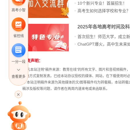
10个新兴专业！首届招生！
高考小智
高考生如何选择学校和专业
2025年各地高考时间及
省控线
首次招生！师范大学，成立
免责声明：
站
一分一段
长
① 凡本站注明“稿件来源：教育在线”的所有文字、图片和音视频稿
统
其他方式复制发表。已经本站协议授权的媒体、网站，在下载使用时必
查看更多
计
② 本站注明稿件来源为其他媒体的文/图等稿件均为转载稿，本站转
高考直播
稿涉及版权等问题，请作者在两周内速来电或来函联系。
专家指导课