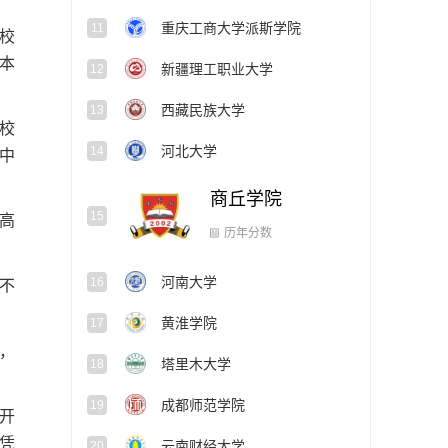
重庆工商大学派斯学院
11
校
本
新疆理工职业大学
12
西藏民族大学
13
校
河北大学
14
中
商丘学院
15
高
河南大学
16
历年分数
不
黄淮学院
17
，
塔里木大学
18
成都师范学院
19
开
凭
云南财经大学
20