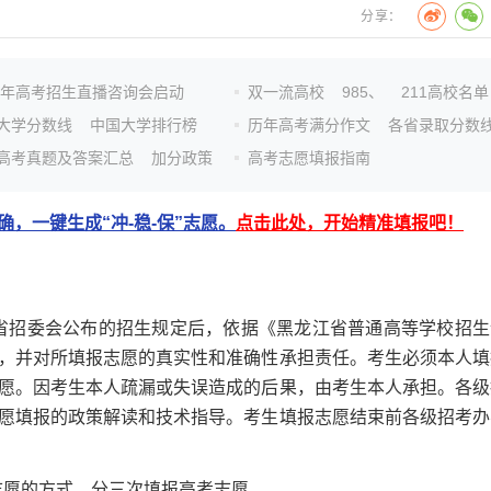
分享：
26年高考招生直播咨询会启动
双一流高校
985、
211高校名单
大学分数线
中国大学排行榜
历年高考满分作文
各省录取分数
高考真题及答案汇总
加分政策
高考志愿填报指南
，一键生成“冲-稳-保”志愿。
点击此处，开始精准填报吧！
省招委会公布的招生规定后，依据《黑龙江省普通高等学校招生
，并对所填报志愿的真实性和准确性承担责任。考生必须本人填
愿。因考生本人疏漏或失误造成的后果，由考生本人承担。各级
愿填报的政策解读和技术指导。考生填报志愿结束前各级招考办
志愿的方式，分三次填报高考志愿。