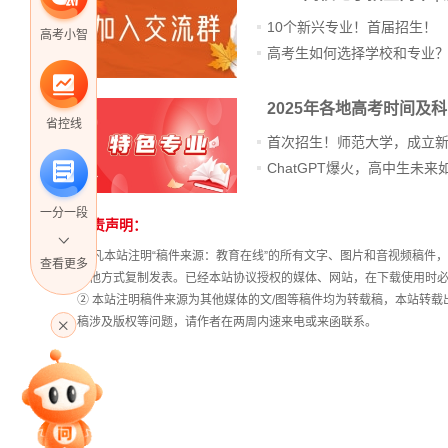
10个新兴专业！首届招生！
高考小智
高考生如何选择学校和专业
2025年各地高考时间及
省控线
首次招生！师范大学，成立
一分一段
免责声明：
站
长
① 凡本站注明“稿件来源：教育在线”的所有文字、图片和音视频稿
查看更多
统
其他方式复制发表。已经本站协议授权的媒体、网站，在下载使用时必
计
② 本站注明稿件来源为其他媒体的文/图等稿件均为转载稿，本站转
高考直播
稿涉及版权等问题，请作者在两周内速来电或来函联系。
专家指导课