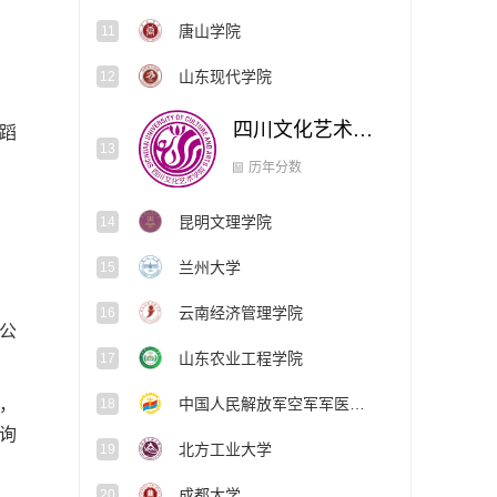
唐山学院
11
山东现代学院
12
四川文化艺术学院
蹈
13
历年分数
昆明文理学院
14
兰州大学
15
云南经济管理学院
16
公
山东农业工程学院
17
，
中国人民解放军空军军医大学
18
询
北方工业大学
19
成都大学
20