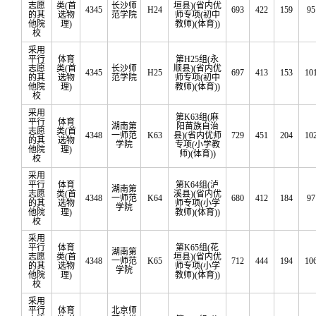
志愿
类(首
长沙师
垣县)(省内优
4345
H24
693
422
159
95
的其
选物
范学院
师专项(初中
他院
理)
教师)(体育))
校
采用
平行
体育
第H25组(永
志愿
类(首
长沙师
顺县)(省内优
4345
H25
697
413
153
10
的其
选物
范学院
师专项(初中
他院
理)
教师)(体育))
校
采用
第K63组(麻
平行
体育
湖南第
阳苗族自治
志愿
类(首
4348
一师范
K63
县)(省内优师
729
451
204
10
的其
选物
学院
专项(小学教
他院
理)
师)(体育))
校
采用
平行
体育
第K64组(泸
湖南第
志愿
类(首
溪县)(省内优
4348
一师范
K64
680
412
184
97
的其
选物
师专项(小学
学院
他院
理)
教师)(体育))
校
采用
平行
体育
第K65组(花
湖南第
志愿
类(首
垣县)(省内优
4348
一师范
K65
712
444
194
10
的其
选物
师专项(小学
学院
他院
理)
教师)(体育))
校
采用
平行
体育
北京师