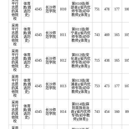
采用
平行
体育
第H10组(新
志愿
类(首
长沙师
邵县)(省内优
4345
H10
751
478
177
10
的其
选历
范学院
师专项(初中
他院
史)
教师)(体育))
校
采用
平行
体育
第H11组(新
志愿
类(首
长沙师
宁县)(省内优
4345
H11
743
469
165
10
的其
选历
范学院
师专项(初中
他院
史)
教师)(体育))
校
采用
平行
体育
第H12组(安
志愿
类(首
长沙师
化县)(省内优
4345
H12
715
438
165
10
的其
选历
范学院
师专项(初中
他院
史)
教师)(体育))
校
采用
平行
体育
第H13组(溆
志愿
类(首
长沙师
浦县)(省内优
4345
H13
753
473
177
10
的其
选历
范学院
师专项(初中
他院
史)
教师)(体育))
校
采用
第H14组(麻
平行
体育
阳苗族自治
志愿
类(首
长沙师
4345
H14
县)(省内优师
743
454
160
89
的其
选历
范学院
专项(初中教
他院
史)
师)(体育))
校
采用