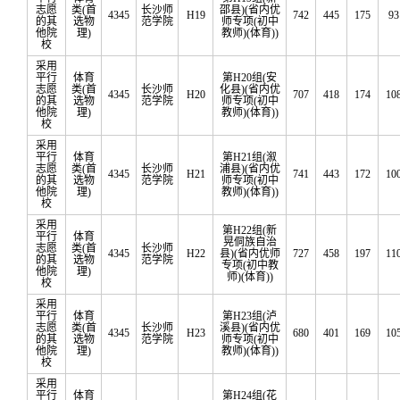
志愿
类(首
长沙师
邵县)(省内优
4345
H19
742
445
175
93
的其
选物
范学院
师专项(初中
他院
理)
教师)(体育))
校
采用
平行
体育
第H20组(安
志愿
类(首
长沙师
化县)(省内优
4345
H20
707
418
174
10
的其
选物
范学院
师专项(初中
他院
理)
教师)(体育))
校
采用
平行
体育
第H21组(溆
志愿
类(首
长沙师
浦县)(省内优
4345
H21
741
443
172
10
的其
选物
范学院
师专项(初中
他院
理)
教师)(体育))
校
采用
第H22组(新
平行
体育
晃侗族自治
志愿
类(首
长沙师
4345
H22
县)(省内优师
727
458
197
11
的其
选物
范学院
专项(初中教
他院
理)
师)(体育))
校
采用
平行
体育
第H23组(泸
志愿
类(首
长沙师
溪县)(省内优
4345
H23
680
401
169
10
的其
选物
范学院
师专项(初中
他院
理)
教师)(体育))
校
采用
平行
体育
第H24组(花