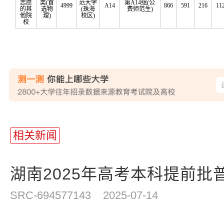
志愿
类(首
范大学
第A14组(公
4999
A14
866
591
216
11
的其
选物
(珠海
费师范生)
他院
理)
校区)
校
站
长
相关新闻
统
计
湖南2025年高考本科提前批普
SRC-694577143
2025-07-14