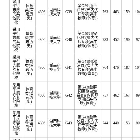
采用
平行
体育
第G39组(平
志愿
类(首
湖南科
江县)(省内优
4306
G39
763
463
159
10
的其
选历
技大学
师专项(高中
他院
史)
教师)(体育))
校
采用
平行
体育
第G40组(安
志愿
类(首
湖南科
化县)(省内优
4306
G40
733
452
190
97
的其
选历
技大学
师专项(高中
他院
史)
教师)(体育))
校
采用
平行
体育
第G41组(溆
志愿
类(首
湖南科
浦县)(省内优
4306
G41
764
476
187
10
的其
选历
技大学
师专项(高中
他院
史)
教师)(体育))
校
采用
第G42组(麻
平行
体育
阳苗族自治
志愿
类(首
湖南科
4306
G42
县)(省内优师
757
462
167
89
的其
选历
技大学
专项(高中教
他院
史)
师)(体育))
校
采用
平行
体育
第G43组(新
志愿
类(首
湖南科
化县)(省内优
4306
G43
744
449
153
99
的其
选历
技大学
师专项(高中
他院
史)
教师)(体育))
校