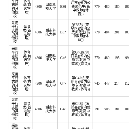
平行
体育
江市)(省内公
志愿
类(首
湖南科
4306
B36
费师范生(高
779
486
185
10
的其
选物
技大学
中教师)(体
他院
理)
育))
校
采用
第B37组(娄
平行
体育
星区)(省内公
志愿
类(首
湖南科
4306
B37
费师范生(高
778
484
201
10
的其
选物
技大学
中教师)(体
他院
理)
育))
校
采用
平行
体育
第G46组(洞
志愿
类(首
湖南科
口县)(省内优
4306
G46
770
480
195
99
的其
选物
技大学
师专项(高中
他院
理)
教师)(体育))
校
采用
平行
体育
第G47组(安
志愿
类(首
湖南科
化县)(省内优
4306
G47
745
447
214
11
的其
选物
技大学
师专项(高中
他院
理)
教师)(体育))
校
采用
平行
体育
第G48组(溆
志愿
类(首
湖南科
浦县)(省内优
4306
G48
791
506
181
10
的其
选物
技大学
师专项(高中
他院
理)
教师)(体育))
校
采用