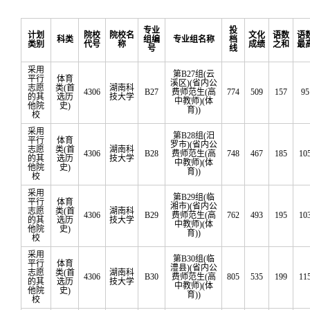
专业
投
计划
院校
院校名
文化
语数
语
科类
组编
专业组名称
档
类别
代号
称
成绩
之和
最
号
线
采用
第B27组(云
平行
体育
溪区)(省内公
志愿
类(首
湖南科
4306
B27
费师范生(高
774
509
157
95
的其
选历
技大学
中教师)(体
他院
史)
育))
校
采用
第B28组(汨
平行
体育
罗市)(省内公
志愿
类(首
湖南科
4306
B28
费师范生(高
748
467
185
10
的其
选历
技大学
中教师)(体
他院
史)
育))
校
采用
第B29组(临
平行
体育
湘市)(省内公
志愿
类(首
湖南科
4306
B29
费师范生(高
762
493
195
10
的其
选历
技大学
中教师)(体
他院
史)
育))
校
采用
第B30组(临
平行
体育
澧县)(省内公
志愿
类(首
湖南科
4306
B30
费师范生(高
805
535
199
11
的其
选历
技大学
中教师)(体
他院
史)
育))
校