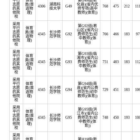
平行
体育
第G49组(新
志愿
类(首
湖南科
化县)(省内优
4306
G49
768
475
212
11
的其
选物
技大学
师专项(高中
他院
理)
教师)(体育))
校
采用
第G92组(君
平行
体育
山区)(省内公
志愿
类(首
长沙师
4345
G92
费师范生(初
766
466
183
97
的其
选物
范学院
中教师)(体
他院
理)
育))
校
采用
第G93组(临
平行
体育
湘市)(省内公
志愿
类(首
长沙师
4345
G93
费师范生(初
751
483
183
11
的其
选物
范学院
中教师)(体
他院
理)
育))
校
采用
平行
体育
第G94组(南
志愿
类(首
长沙师
县)(省内公费
4345
G94
729
451
183
10
的其
选物
范学院
师范生(初中
他院
理)
教师)(体育))
校
采用
第G95组(洪
平行
体育
江市)(省内公
志愿
类(首
长沙师
4345
G95
费师范生(初
748
450
193
10
的其
选物
范学院
中教师)(体
他院
理)
育))
校
采用
平行
体育
第H19组(新