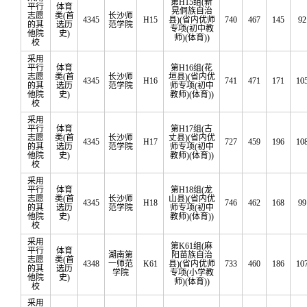
第H15组(新
平行
体育
晃侗族自治
志愿
类(首
长沙师
4345
H15
县)(省内优师
740
467
145
92
的其
选历
范学院
专项(初中教
他院
史)
师)(体育))
校
采用
平行
体育
第H16组(花
志愿
类(首
长沙师
垣县)(省内优
4345
H16
741
471
171
10
的其
选历
范学院
师专项(初中
他院
史)
教师)(体育))
校
采用
平行
体育
第H17组(古
志愿
类(首
长沙师
丈县)(省内优
4345
H17
727
459
196
10
的其
选历
范学院
师专项(初中
他院
史)
教师)(体育))
校
采用
平行
体育
第H18组(龙
志愿
类(首
长沙师
山县)(省内优
4345
H18
746
462
168
99
的其
选历
范学院
师专项(初中
他院
史)
教师)(体育))
校
采用
第K61组(麻
平行
体育
湖南第
阳苗族自治
志愿
类(首
4348
一师范
K61
县)(省内优师
733
460
186
10
的其
选历
学院
专项(小学教
他院
史)
师)(体育))
校
采用