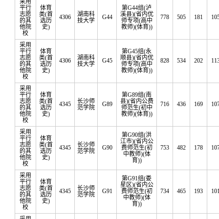
采用
平行
体育
第G44组(泸
志愿
类(首
湖南科
溪县)(省内优
4306
G44
778
505
181
10
的其
选历
技大学
师专项(高中
他院
史)
教师)(体育))
校
采用
平行
体育
第G45组(永
志愿
类(首
湖南科
顺县)(省内优
4306
G45
828
534
202
11
的其
选历
技大学
师专项(高中
他院
史)
教师)(体育))
校
采用
平行
体育
第G89组(南
志愿
类(首
长沙师
县)(省内公费
4345
G89
716
436
169
10
的其
选历
范学院
师范生(初中
他院
史)
教师)(体育))
校
采用
第G90组(洪
平行
体育
江市)(省内公
志愿
类(首
长沙师
4345
G90
费师范生(初
753
482
178
10
的其
选历
范学院
中教师)(体
他院
史)
育))
校
采用
第G91组(娄
平行
体育
星区)(省内公
志愿
类(首
长沙师
4345
G91
费师范生(初
734
465
193
10
的其
选历
范学院
中教师)(体
他院
史)
育))
校