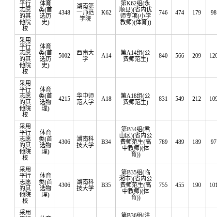
平行
体育
第K62组(永
湖南第
志愿
类(首
顺县)(省内优
4348
一师范
K62
746
474
179
98
的其
选历
师专项(小学
学院
他院
史)
教师)(体育))
校
采用
平行
体育
志愿
类(首
西南大
第A14组(公
5002
A14
840
566
209
12
的其
选历
学
费师范生)
他院
史)
校
采用
平行
体育
志愿
类(首
华中师
第A18组(公
4215
A18
831
549
212
10
的其
选物
范大学
费师范生)
他院
理)
校
采用
第B34组(君
平行
体育
山区)(省内公
志愿
类(首
湖南科
4306
B34
费师范生(高
789
489
189
97
的其
选物
技大学
中教师)(体
他院
理)
育))
校
采用
第B35组(临
平行
体育
湘市)(省内公
志愿
类(首
湖南科
4306
B35
费师范生(高
755
455
190
10
的其
选物
技大学
中教师)(体
他院
理)
育))
校
采用
第B36组(洪