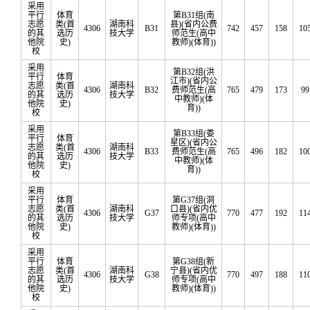
采用
平行
体育
第B31组(南
志愿
类(首
湖南科
县)(省内公费
4306
B31
742
457
158
10
的其
选历
技大学
师范生(高中
他院
史)
教师)(体育))
校
采用
第B32组(洪
平行
体育
江市)(省内公
志愿
类(首
湖南科
4306
B32
费师范生(高
765
479
173
99
的其
选历
技大学
中教师)(体
他院
史)
育))
校
采用
第B33组(娄
平行
体育
星区)(省内公
志愿
类(首
湖南科
4306
B33
费师范生(高
765
496
182
10
的其
选历
技大学
中教师)(体
他院
史)
育))
校
采用
平行
体育
第G37组(洞
志愿
类(首
湖南科
口县)(省内优
4306
G37
770
477
192
11
的其
选历
技大学
师专项(高中
他院
史)
教师)(体育))
校
采用
平行
体育
第G38组(新
志愿
类(首
湖南科
宁县)(省内优
4306
G38
770
497
188
11
的其
选历
技大学
师专项(高中
他院
史)
教师)(体育))
校