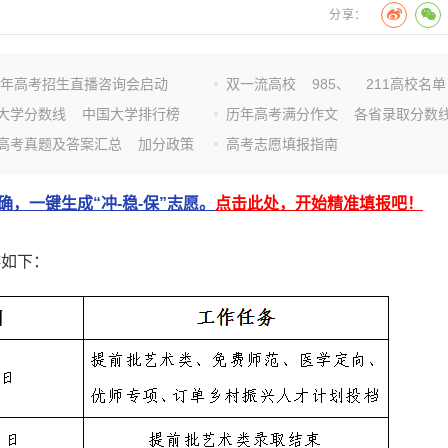
分享：
26年高考招生直播咨询会启动
双一流高校
985、
211高校名单
大学分数线
中国大学排行榜
历年高考满分作文
各省录取分数
高考真题及答案汇总
加分政策
高考志愿填报指南
，一键生成“冲-稳-保”志愿。
点击此处，开始精准填报吧！
排如下：