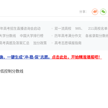
分享：
26年高考招生直播咨询会启动
双一流高校
985、
211高校名单
大学分数线
中国大学排行榜
历年高考满分作文
各省录取分数
高考真题及答案汇总
加分政策
高考志愿填报指南
，一键生成“冲-稳-保”志愿。
点击此处，开始精准填报吧！
最低控制分数线