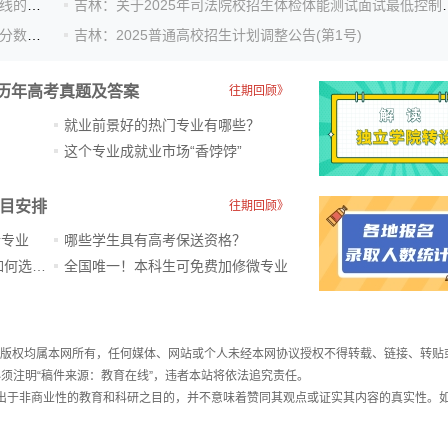
吉林：2025年考生报考定向培养军士体检最低控制分数线的公告
吉林：关于2025年司法院校
吉林：关于2025年中国消防救援学院体检面试最低控制分数线的公告
吉林：2025普通高校招生计划调整公告(第1号)
历年高考真题及答案
往期回顾》
就业前景好的热门专业有哪些？
？
这个专业成就业市场“香饽饽”​
科目安排
往期回顾》
新专业
哪些学生具有高考保送资格？
ChatGPT爆火，高中生未来如何选专业？
全国唯一！本科生可免费加修微专业
件，版权均属本网所有，任何媒体、网站或个人未经本网协议授权不得转载、链接、转贴
须注明“稿件来源：教育在线”，违者本站将依法追究责任。
载出于非商业性的教育和科研之目的，并不意味着赞同其观点或证实其内容的真实性。