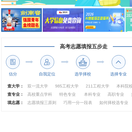
高考志愿填报五步走
估分
自我定位
选学择校
选择专业
查大学：
双一流大学
985工程大学
211工程大学
本科院
查专业：
高校重点学科
特色专业
本科专业
高职专业
填志愿：
志愿填报三原则
巧用一分一段表
如何择校选专业