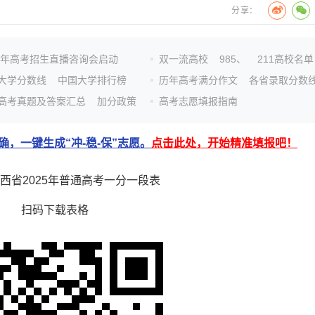
分享：
26年高考招生直播咨询会启动
双一流高校
985、
211高校名单
大学分数线
中国大学排行榜
历年高考满分作文
各省录取分数
高考真题及答案汇总
加分政策
高考志愿填报指南
，一键生成“冲-稳-保”志愿。
点击此处，开始精准填报吧！
省2025年普通高考一分一段表
扫码下载表格