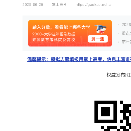
2025-06-26
掌上高考
https://gaokao.eol.cn
20
重点
历年
温馨提示：模拟志愿填报用掌上高考，信息丰富准确
权威发布!江西