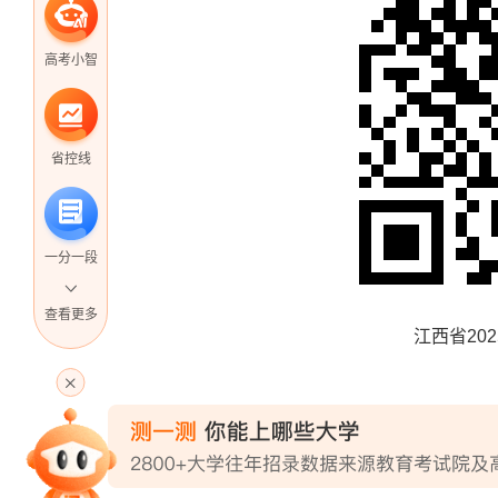
高考小智
省控线
一分一段
查看更多
江西省202
高考直播
专家指导课