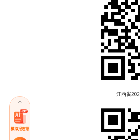
江西省202
模拟报志愿