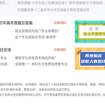
笑料里藏“反诈经” 大学生创意相声宣传反诈知识获社区居民点赞
重庆通报“大学生坠入化粪池后身亡”事件调查情
中国赢得第十二届世界大学生超级计算机竞赛冠军
历年高考真题及答案
往期回顾》
就业前景好的热门专业有哪些？
？
这个专业成就业市场“香饽饽”​
科目安排
往期回顾》
新专业
哪些学生具有高考保送资格？
ChatGPT爆火，高中生未来如何选专业？
全国唯一！本科生可免费加修微专业
件，版权均属本网所有，任何媒体、网站或个人未经本网协议授权不得转载、链接、转贴
须注明“稿件来源：教育在线”，违者本站将依法追究责任。
载出于非商业性的教育和科研之目的，并不意味着赞同其观点或证实其内容的真实性。