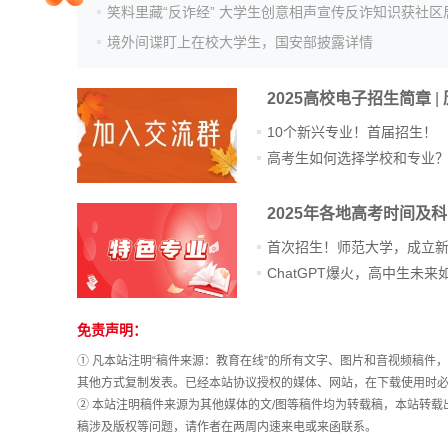
院校排行
境外间谍盯上在校大学生，国安部披露详情
2025高校电子招生简章
|
高考作文
10个新兴专业！首届招生！
高考生如何选择学校和专业
高考估分
2025年各地高考时间及
首次招生！师范大学，成立
高考真题
免责声明：
站
长
① 凡本站注明“稿件来源：教育在线”的所有文字、图片和音视频稿
统
其他方式复制发表。已经本站协议授权的媒体、网站，在下载使用时必
计
② 本站注明稿件来源为其他媒体的文/图等稿件均为转载稿，本站转
稿涉及版权等问题，请作者在两周内速来电或来函联系。