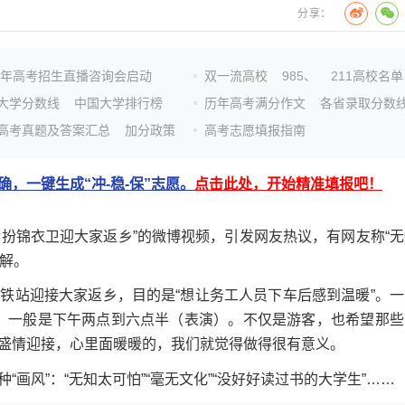
分享：
26年高考招生直播咨询会启动
双一流高校
985、
211高校名单
大学分数线
中国大学排行榜
历年高考满分作文
各省录取分数
高考真题及答案汇总
加分政策
高考志愿填报指南
，一键生成“冲-稳-保”志愿。
点击此处，开始精准填报吧！
扮锦衣卫迎大家返乡”的微博视频，引发网友热议，有网友称“无
了解。
站迎接大家返乡，目的是“想让务工人员下车后感到温暖”。一
生，一般是下午两点到六点半（表演）。不仅是游客，也希望那些
盛情迎接，心里面暖暖的，我们就觉得做得很有意义。
风”：“无知太可怕”“毫无文化”“没好好读过书的大学生”……