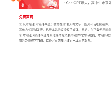
院校排行
免责声明：
站
长
① 凡本站注明“稿件来源：教育在线”的所有文字、图片和音视频稿
统
其他方式复制发表。已经本站协议授权的媒体、网站，在下载使用时必
高考作文
计
② 本站注明稿件来源为其他媒体的文/图等稿件均为转载稿，本站转
稿涉及版权等问题，请作者在两周内速来电或来函联系。
高考估分
高考真题