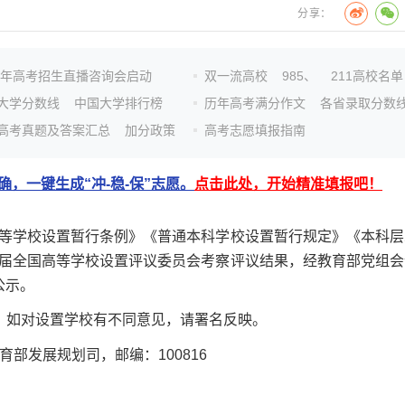
分享：
26年高考招生直播咨询会启动
双一流高校
985、
211高校名单
大学分数线
中国大学排行榜
历年高考满分作文
各省录取分数
高考真题及答案汇总
加分政策
高考志愿填报指南
，一键生成“冲-稳-保”志愿。
点击此处，开始精准填报吧！
学校设置暂行条例》《普通本科学校设置暂行规定》《本科层
届全国高等学校设置评议委员会考察评议结果，经教育部党组会
公示。
间，如对设置学校有不同意见，请署名反映。
发展规划司，邮编：100816